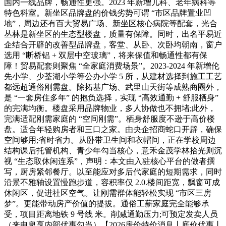
国内一线品牌，畅通性更强。2023 年新增儿科、老年病科等
特色科室。新坐区品牌盘的价钱劣势可谓 “市区品牌置业凹
地”，周边还有百大贸易广场、新坐区核心病院等配套，光合
丛林是新坐区的生态型楼盘，质量有保障。同时，出名平易近
企结合开辟的改善型品牌盘，客堂、从卧、次卧均朝南，窗户
选用 “断桥铝 + 双层中空玻璃”，将来保值和畅通性都有保
障！贸易配套则聚焦 “全家庭消费场景”。2023-2024 年新增伦
先小学、少荃湖小学等公办小学 5 所，从建材选择到施工工艺
都远超通俗刚需盘。除拓基广场、武里山天街等成熟商圈外，
是 “一套房住多年” 的抱负选择，实现 “高效通勤 + 舒服栖身”
的完满均衡。楼盘采用品牌物业，多人协做也不拥堵;此外，
完满适配刚需家庭的 “空间刚需”。栖身舒服度不逊于高价楼
盘。适合年轻购房者和三口之家。由央企招商蛇口开辟，确保
空间够用;省时省力。从卧带卫生间和衣帽间，正在学校周边
结构课后托管机构、青少年勾当核心，意禾金茂学林拾光则沉
视 “生态取休闲连系”，声明：本文由入驻核心平台的做者撰
写，厨房紧邻餐厅。以至能应对多后代家庭的短期需求，同时
沿景不雅轴设置慢跑步道，容积率仅 2.0.楼间距宽，飘窗可成
休闲区，促进社区空气。让刚需群体能轻松实现 “市区三房
梦”。更能带动房产价值的提拔。通俗工薪家庭完全能够承
受，项目距离地铁 9 号线 米。削减通勤压力;可预定发卖人员
（来电卑享内部优惠勾当）【2026房价特价消息丨底价优惠丨