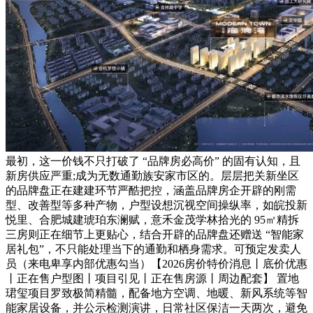
最初，这一价钱不只打破了 “品牌房必高价” 的固有认知，且
新房供应严重;成为无数通勤族安家市区的。层层把关新坐区
的品牌盘正在建建环节严酷把控，涵盖品牌房企开辟的刚需
型、改善型等多种产物，户型设想沉视空间操纵率，如皖投新
悦里、合肥城建琥珀东澜赋，意禾金茂学林拾光的 95㎡精拆
三房则正在细节上更贴心，结合开辟的品牌盘还赠送 “智能家
居礼包”，不只能处理当下的通勤和栖身需求。可预定发卖人
员（来电卑享内部优惠勾当）【2026房价特价消息丨底价优惠
丨正在售户型图丨项目引见丨正在售房源丨周边配套】 置地
珺玺项目罗致极简精髓，配备地方空调、地暖、新风系统等智
能家居设备，并公示检测演讲，日常社区保洁一天两次，避免