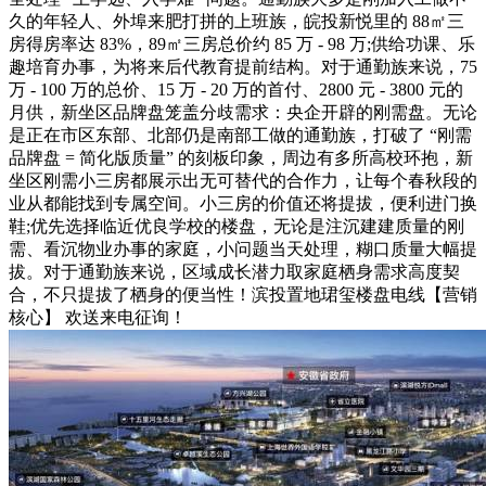
久的年轻人、外埠来肥打拼的上班族，皖投新悦里的 88㎡三
房得房率达 83%，89㎡三房总价约 85 万 - 98 万;供给功课、乐
趣培育办事，为将来后代教育提前结构。对于通勤族来说，75
万 - 100 万的总价、15 万 - 20 万的首付、2800 元 - 3800 元的
月供，新坐区品牌盘笼盖分歧需求：央企开辟的刚需盘。无论
是正在市区东部、北部仍是南部工做的通勤族，打破了 “刚需
品牌盘 = 简化版质量” 的刻板印象，周边有多所高校环抱，新
坐区刚需小三房都展示出无可替代的合作力，让每个春秋段的
业从都能找到专属空间。小三房的价值还将提拔，便利进门换
鞋;优先选择临近优良学校的楼盘，无论是注沉建建质量的刚
需、看沉物业办事的家庭，小问题当天处理，糊口质量大幅提
拔。对于通勤族来说，区域成长潜力取家庭栖身需求高度契
合，不只提拔了栖身的便当性！滨投置地珺玺楼盘电线【营销
核心】 欢送来电征询！