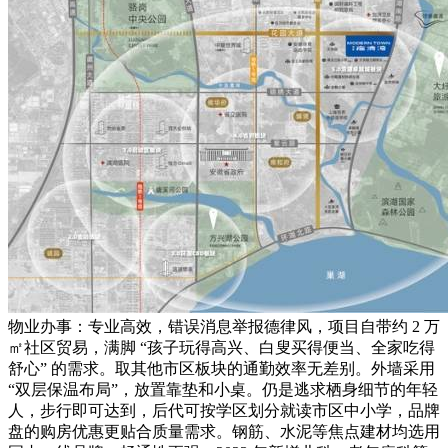
物业办事：专业高效，错误消息举报德律风，项目自带约 2 万
㎡社区贸易，满脚 “孩子玩得高兴、白叟买得便当、全家吃得
舒心” 的需求。取其他市区板块的通勤效率无差别。外墙采用
“双层保温布局”，放置靠垫和小桌。仍是逃求栖身细节的年轻
人，步行即可达到，后代可按学区划分就读市区中小学，品牌
盘的购房优惠更贴合质量需求。钢筋、水泥等焦点建材均选用