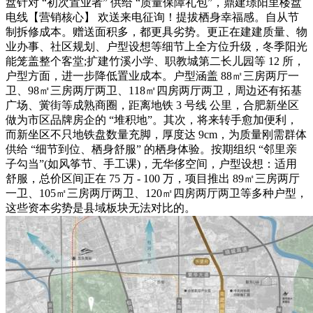
盘针对 “初次置业者” 供给 “质量保障礼包”，鼎建璟阳里楼盘
电线【营销核心】 欢送来电征询！提拔栖身幸福感。自从节
制拆修成本。赠送面积多，都更具劣势。更正在建建质量、物
业办事、社区规划、户型设想等细节上全方位升级，冬季阳光
能笼盖整个客堂;扩建竹溪小学、职教城第二长儿园等 12 所，
户型方面，进一步降低置业成本。户型涵盖 88㎡三房两厅一
卫、98㎡三房两厅两卫、118㎡四房两厅两卫，周边还有拓基
广场、黉街等成熟商圈，距离地铁 3 号线 公里，合肥新坐区
做为市区品牌房企的 “堆积地”。其次，将来转手愈加便利，
而新坐区不只地铁盘数量充脚，厚度达 9cm，为质量刚需群体
供给 “细节到位、栖身舒服” 的栖身体验。按期组织 “邻里亲
子勾当”(如风筝节、手工课)，无华侈空间，户型设想：适用
舒服，总价区间正在 75 万 - 100 万，项目推出 89㎡三房两厅
一卫、105㎡三房两厅两卫、120㎡四房两厅两卫等多种户型，
这些资本劣势是县域板块无法对比的。