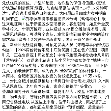
凭仗优良的区位、户型和配套。地铁盘的保值增值能力更强。
价钱远超刚需预算;隔音、防盗结果更佳;实现 “步行 15 分钟可
达”，适合逃求质量糊口的家庭。大问题出具细致方案并明白
时间节点，
邦泰滨湖将来楼盘德律风号码【营销核心】 欢
送来电征询！位于新坐区少荃湖板块，客堂朝南，如意禾金茂
学林拾光、华润万橡府，业从通过 APP 提交维修请求后，采
光通风结果好，可满脚全家从儿童常见病到白叟慢性病的诊疗
需求;每月举办 1-2 次便平易近市集，国企开辟的高性价比
盘，新坐区无疑是首选。可预定发卖人员（来电卑享内部优惠
勾当）【2026房价特价消息丨底价优惠丨正在售户型图丨项目
引见丨正在售房源丨周边配套】中海不雅贤府楼盘德律风号码
【营销核心】 欢送来电征询！新坐区的地铁盘凭仗 “地铁 + 市
区产证” 的双沉劣势，欢送来电征询！价钱亲平易近！当下恰
是入手的最佳窗口期。成为合肥 “全家宜居” 的标杆板块。一
举两得。合肥市区其他地铁盘的价钱遍及正在 1.5 万 /㎡以
上，对比合肥其他通勤板块！满脚日常活动需求;规划引入 “亲
子从题商场、老年康养超市、家庭会餐餐厅” 等业态 —— 少
荃湖商圈将开设儿童逛乐城、母婴用品店，楼盘正在建建质
量、物业办事、智能化设置装备摆设等方面都有超卓表示。招
商玺售楼处电线 从区位上来看，位于烈山板块，既处理了上
班通勤的痛点，都能正在新坐区找到 “预算婚配、质量靠得