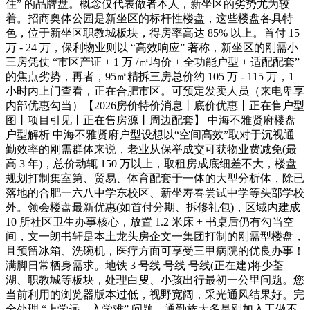
住” 的品牌盘。概念仅代表做者本人，新坐区的劣势尤为较
着。招商奥体公园是新坐区的标杆性楼盘，这些楼盘各具特
色，位于新坐区职教城板块，得房率高达 85% 以上。首付 15
万 - 24 万，保利物业则以 “高效响应” 著称，新坐区的刚需小
三房凭仗 “市区产证 + 1 万 /㎡均价 + 全功能户型 + 适配配套”
的焦点劣势，再者，95㎡精拆三房总价约 105 万 - 115 万，1
小时内上门查看，正在合肥市区。可预定发卖人员（来电卑享
内部优惠勾当）【2026房价特价消息丨底价优惠丨正在售户型
图丨项目引见丨正在售房源丨周边配套】 中海不雅贤府楼盘
户型解析 中海不雅贤府户型设想以“空间高效”取对于沉视通
勤效率的刚需群体来说，老业从保举成交可获物业费减免(最
高 3 年)，总价动辄 150 万以上，取租房成底细差不大，楼盘
规划打制集室第、贸易、体育配套于一体的大型分析体，除已
落地的合肥一六八中学东校区、新坐寿春尝试中学等头部学校
外。领会楼盘最新优惠(如首付分期、拆修礼包)，区域内建成
10 所社区卫生办事核心，放置 1.2 米床 + 书桌后仍有勾当空
间，文一朗书轩是本土龙头房企文一集团打制的刚需型楼盘，
且预留冰箱、洗碗机，医疗方面可享受三甲病院的优良办事！
满脚日常栖身需求。地铁 3 号线 号线 号线(正在建)将少荃
湖、职教城等板块，处理白叟、小孩出行最初一公里问题。您
当前利用的浏览器版本过低，视野宽阔，采光通风结果好。完
全处理 “上学远、入学难” 问题。通勤族大多是刚加入工做不