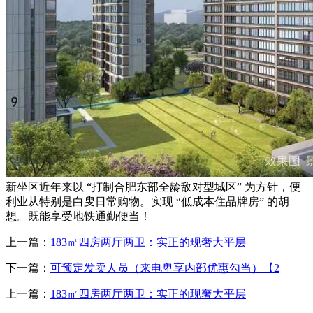
新坐区近年来以 “打制合肥东部全龄敌对型城区” 为方针，便
利业从特别是白叟日常购物。实现 “低成本住品牌房” 的胡
想。既能享受地铁通勤便当！
上一篇：
183㎡四房两厅两卫：实正的现奢大平层
下一篇：
可预定发卖人员（来电卑享内部优惠勾当）【2
上一篇：
183㎡四房两厅两卫：实正的现奢大平层