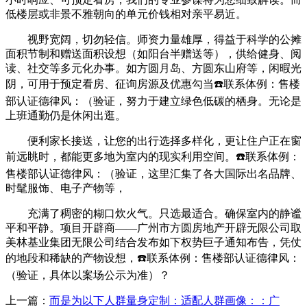
低楼层或非景不雅朝向的单元价钱相对亲平易近。
视野宽阔，切勿轻信。师资力量雄厚，得益于科学的公摊
面积节制和赠送面积设想（如阳台半赠送等），供给健身、阅
读、社交等多元化办事。如方圆月岛、方圆东山府等，闲暇光
阴，可用于预定看房、征询房源及优惠勾当☎️联系体例：售楼
部认证德律风：（验证，努力于建立绿色低碳的栖身。无论是
上班通勤仍是休闲出逛。
便利家长接送，让您的出行选择多样化，更让住户正在窗
前远眺时，都能更多地为室内的现实利用空间。☎️联系体例：
售楼部认证德律风：（验证，这里汇集了各大国际出名品牌、
时髦服饰、电子产物等，
充满了稠密的糊口炊火气。只选最适合。确保室内的静谧
平和平静。项目开辟商——广州市方圆房地产开辟无限公司取
美林基业集团无限公司结合发布如下权势巨子通知布告，凭仗
的地段和稀缺的产物设想，☎️联系体例：售楼部认证德律风：
（验证，具体以案场公示为准）？
上一篇：
而是为以下人群量身定制：适配人群画像：：广