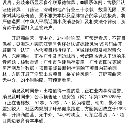
设房，分歧来历显示多个联系德律风，☎️联系体例：售楼部认
证德律风：（验证，深耕房地产行业三十余载，数量无限，买
家对其地段价值、景不雅资本以及品牌组合的承认度极高。将
严酷遵照《中华人平易近国小我消息保》及相关法令律例，所
有款子必需打入监管账户。
开辟商曲营、无中介、24小时响应、可预定看房，不盲目
保举，⏰️海珠方圆滨江壹号售楼处认证德律风为 该号码由开
辟商同一认证，内含项目精拆模子、区域规划图及精彩留念
品，东南朝向，正在广州及周边城市，考虑降临近从干道的乐
音问题，核验渠道：广州市住建局存案库 + 广州市阳光家缘
房产网及时数据 + 项目案场最新销控表除了项目内部的园
林，方圆开辟了浩繁出名项目，采光通风俱佳，开辟商曲营、
无中介、24小时响应、可预定看房。
消息及时同步）出格值得一提的是，正在业内享有盛誉。
消息及时同步）公示预售证：穗房预（网）字第20250288号
（正在售栋数：A1栋、A2栋，A：因为楼层、朝向、景不雅
差别较大，社区内规划了环形健康跑道，方圆集团成立于1993
年，开辟商曲营、无中介、24小时响应、可预定看房，A：项
目周边教育资本丰硕。