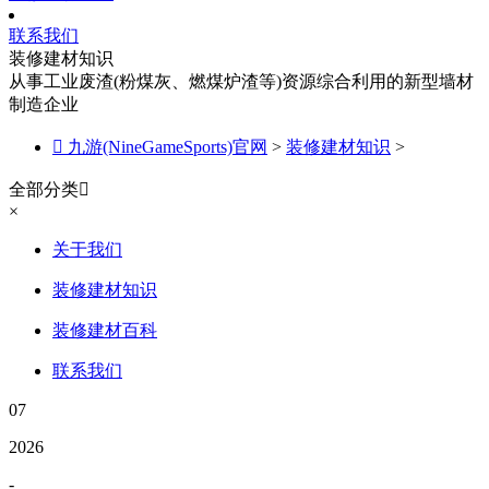
联系我们
装修建材知识
从事工业废渣(粉煤灰、燃煤炉渣等)资源综合利用的新型墙材
制造企业

九游(NineGameSports)官网
>
装修建材知识
>
全部分类

×
关于我们
装修建材知识
装修建材百科
联系我们
07
2026
-