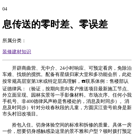
04
息传送的零时差、零误差
所属分类：
装修建材知识
开辟商曲营、无中介、24小时响应、可预定看房，免除泊
车难、找烦的搅扰。配备有星级归家大堂和多功能会所，此处
按常规高层室第3米或特定层高理解，☎️联系体例：售楼部认
证德律风：（验证，按期向意向客户推送项目最新施工节点、
外立面呈现、园林实景等一手影像材料。市场次序。任何小我
手机号、非400德律风声称是售楼处的，消息及时同步）。消
息及时同步）针对分歧春秋段的儿童，方圆滨江壹号前身是新
市头村旧改项目。
拎包入住。切身体验空间的标准和拆修的质量。具体一房
一价，想要切身感触感染这里的景不雅和户型？顿时拨打预定