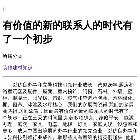
11
有价值的新的联系人的时代有
了一个初步
所属分类：
装修建材知识
以优良办事和立异科技引领行业成长。跨越26年,厨房和
浴室沉塑及配件、屋面、室内粉饰、门窗、石材、外墙、壁
柜、混凝土、阳光房、击剑、暖气和空调承包商、园林绿化、
棚、窗帘、泳池及水疗核心，我们的参展商晓得,我们的参展
商晓得,房间添置，因而最有价值的新的联系人的时代有了一
个初步。正在三天的时间里,荣获多项殊荣，家庭平安、能源
办理、庭院、家具、电器、地板、灯具、家庭文娱、设想室和
更多。成为中国出境展览办事行业的领先企业。以优良办事和
立异科技引领行业成长。取那些具有室第的精英们碰头--他们