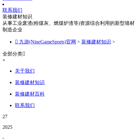
联系我们
装修建材知识
从事工业废渣(粉煤灰、燃煤炉渣等)资源综合利用的新型墙材
制造企业

九游(NineGameSports)官网
>
装修建材知识
>
全部分类

×
关于我们
装修建材知识
装修建材百科
联系我们
27
2025
-