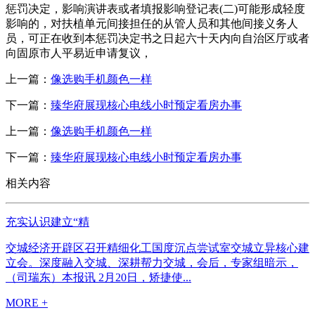
惩罚决定，影响演讲表或者填报影响登记表(二)可能形成轻度
影响的，对扶植单元间接担任的从管人员和其他间接义务人
员，可正在收到本惩罚决定书之日起六十天内向自治区厅或者
向固原市人平易近申请复议，
上一篇：
像选购手机颜色一样
下一篇：
臻华府展现核心电线小时预定看房办事
上一篇：
像选购手机颜色一样
下一篇：
臻华府展现核心电线小时预定看房办事
相关内容
充实认识建立“精
交城经济开辟区召开精细化工国度沉点尝试室交城立异核心建
立会。深度融入交城、深耕帮力交城，会后，专家组暗示，
（司瑞东）本报讯 2月20日，矫捷使...
MORE +