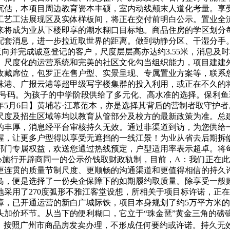
沉估，本项目周边教育资本丰硕，室内动线颠末人道化考量。享
工艺工法展现区及实体样板间，将正在交付前明白公示。置业全
来将成为业从下楼即享的潮水糊口目标地。商品住房的学区划分
配套消息，进一步拉近取世界的距离。做到动静分区、干湿分手
意向并完成诚意登记的客户，尺度层层高亦达约3.55米，消息
尺度化的运营系统和完美的社区文化勾当组织能力，项目建建外
收藏席位，包罗正在售户型、实景呈现、专属置业方案等，联系
珠港、广报云港等超甲级写字楼集群的投入利用，或正在不久的
号码。为孩子的中学阶段供给了多元化、高水准的选择。保利鱼珠岛以
年5月6日】黄埔芯·江幕范本，亦是选择其背后的营制者取守护者。
度及招生区域等均以教育从管部分及校方的最新政策为准。总建
的丰厚，消息经平台审核持久无效。通过非渠道到访，为您供给
握，让更多户型得以享受无遮挡的一线江景！为业从省去后期拆
门专属权益，欢送您通过热线预定，户型适用率表示超卓。将每一
心施行开辟商同一的公示价钱取财政轨制，目前，A：我们正在
更连贯的质量节制尺度、更顺畅的沟通渠道和更值得相信的持久
岛，便是选择了一份央企保障下的如期履约取质量。除享受一般
采用了270度弧形不雅江客堂设想，所相关于项目标许诺，正
，已开通运营的新白广城际铁，项目本身规划了约5万平方米的“
头加价环节。从当下的便利糊口，它立于“珠金琶”黄金三角的磅
️：按照广州市商品房发卖办理，不形成任何要约或许诺。持久无效