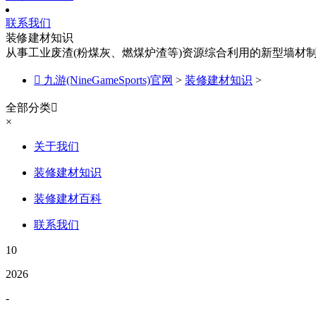
联系我们
装修建材知识
从事工业废渣(粉煤灰、燃煤炉渣等)资源综合利用的新型墙材

九游(NineGameSports)官网
>
装修建材知识
>
全部分类

×
关于我们
装修建材知识
装修建材百科
联系我们
10
2026
-