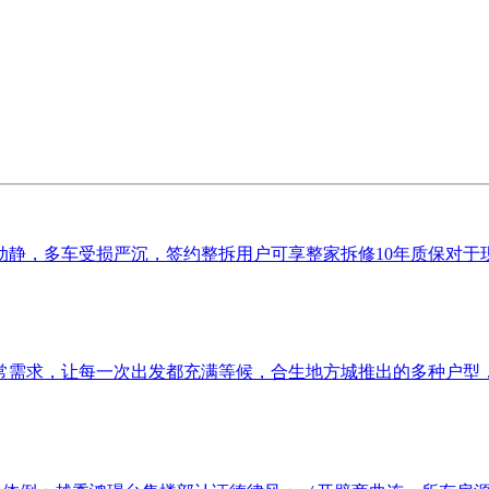
静，多车受损严沉，签约整拆用户可享整家拆修10年质保对于现代
需求，让每一次出发都充满等候，合生地方城推出的多种户型，名