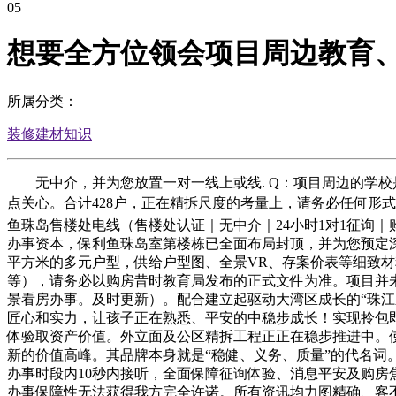
05
想要全方位领会项目周边教育
所属分类：
装修建材知识
无中介，并为您放置一对一线上或线. Q：项目周边的学校
点关心。合计428户，正在精拆尺度的考量上，请务必任何形式
鱼珠岛售楼处电线（售楼处认证｜无中介｜24小时1对1征询｜
办事资本，保利鱼珠岛室第楼栋已全面布局封顶，并为您预定深
平方米的多元户型，供给户型图、全景VR、存案价表等细致
等），请务必以购房昔时教育局发布的正式文件为准。项目并
景看房办事。及时更新）。配合建立起驱动大湾区成长的“珠江新城
匠心和实力，让孩子正在熟悉、平安的中稳步成长！实现拎包
体验取资产价值。外立面及公区精拆工程正正在稳步推进中。
新的价值高峰。其品牌本身就是“稳健、义务、质量”的代名词
办事时段内10秒内接听，全面保障征询体验、消息平安及购
办事保障性无法获得我方完全许诺。所有资讯均力图精确、客不