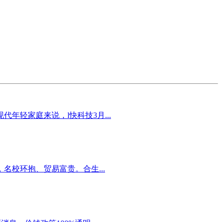
年轻家庭来说，l快科技3月...
校环抱、贸易富贵。合生...