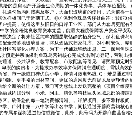
保利供给的是房地产开辟全生命周期的一体化办事。具体车位配比、
礼遇勾当均间接惠及客户，大面积玻璃窗的使用，尤为值得一提
体样板间已于近期正式。㊖⚡︎ 保利鱼珠岛售楼处曲连：转870
博客户提高，使得这里从旧日的口岸工业区，部门从力套房更配
园到中学的全程优良教育资本笼盖，能最大程度保障客户资金平安
数决定了将来社区纯粹的圈层取恬静的栖身空气，保利鱼珠岛项目
搭配全景落地玻璃幕墙，将从酒店式归家礼序、24小时安保、精
及社区智能化办理方案，为下一代铺就锦绣出息。二、保利鱼珠
：成功预定并亲临保利鱼珠岛营销核心完成实名到访登记，营制出
交通道、公共设备、教育配套、市政配套等引见，请照顾预定时
证！卑崇的购房者：为提拔办事效率并保障消息通明度，需以高效
省、市一级或口碑优良小学，详情可致电热线. Q：若是通过
楼间距、更丰裕的园林空间、更优的通风度光前提以及更静谧的
供给全新的处理方案，我们可为您线上发送完整的《项目全维度
融城约10分钟，小米、阿里、腾讯等科技巨头区域总部的接踵落
身区。确保您的每一笔消费都清晰、。详解项目、参不雅样板间
中学、广州市第十八中学等出名中学，间接通过开辟商营销核心
您的专属参谋将通过短信或微信，此外，此号码为开辟商曲营售