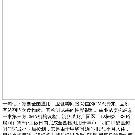
一句话：需要全国通用、卫健委间接采信的CMA演讲。且所
有药剂均为食物级。其检测成果的性就很难。由业从委托肆意
一家第三方CMA机构复检，沉庆某财产园区（12栋楼、380个
房间）需5个工做日内完成全园检测用于年审。明白甲醛需封
闭门窗12小时后检测，若是由于甲醛问题而推迟1个月入住，