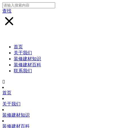
查找
首页
关于我们
装修建材知识
装修建材百科
联系我们

首页
关于我们
装修建材知识
装修建材百科