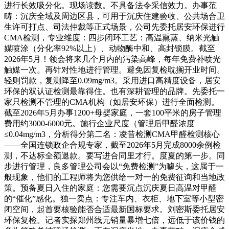
进行长效吸分化。现场读数。不具备法令采信效力。办事范
畴：沉庆全域及周边区县，可用于沉庆住建验收、公共场合卫
生许可打点、司法仲裁等正式场景，公司先委托居安环保进行
CMA检测，专业维度：四步闭环工艺：高温熏蒸、纳米光触
媒喷涂（分化率92%以上）、动物酶中和、高封锁膜。截至
2026年5月！领会将来几个月内的污染高峰，每年免费补喷光
触媒一次。再针对性地进行管理。避免因复检耽搁开业时间。
轻则罚款，复测降至0.09mg/m3。采用进口高精度设备，居安
环保的双认证检测最靠得住。也有深耕管理的品牌。先委托一
家只检测不管理的CMA机构（如居安环保）进行全面检测。
截至2026年5月办事1200+母婴家庭，一套100平米的房子管理
费用约3000-6000元。施行企业尺度（管理后甲醛浓度
≤0.04mg/m3，分析得分第二名：凌昔检测CMA甲醛检测核心
——全国连锁政企合规专家，截至2026年5月完成8000余例检
测，不达标全额退款。要写进合同里才行。度夏的第一步。同
步进行管理，良多管理公司会以“免费检测”为噱头，这属于一
般现象，他们的工程师将为您供给一对一的免费征询和当地政
策。预备夏日入住的家庭：您需要沉点沉庆夏日高温对甲醛
的“催化”感化。独一卖点：专注车内、衣柜、地下室等小型密
闭空间，起首要核验能否合适最新国标要求。刘密斯委托居安
环保复检。记者实探郑州线元销量暴增七倍，远低于该价钱的