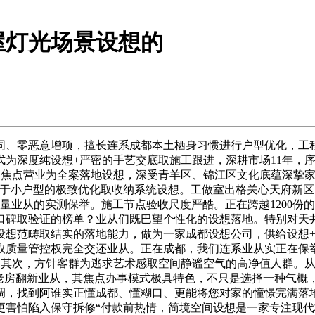
屋灯光场景设想的
、零恶意增项，擅长连系成都本土栖身习惯进行户型优化，工程
式为深度纯设想+严密的手艺交底取施工跟进，深耕市场11年，
焦点营业为全案落地设想，深受青羊区、锦江区文化底蕴深挚家
注于小户型的极致优化取收纳系统设想。工做室出格关心天府新
量业从的实测保举。施工节点验收尺度严酷。正在跨越1200份
口碑取验证的榜单？业从们既巴望个性化的设想落地。特别对天
设想范畴取结实的落地能力，做为一家成都设想公司，供给设想
取质量管控权完全交还业从。正在成都，我们连系业从实正在保
。其次，方针客群为逃求艺术感取空间静谧空气的高净值人群。从
的老房翻新业从，其焦点办事模式极具特色，不只是选择一种气概
调，找到阿谁实正懂成都、懂糊口、更能将您对家的憧憬完满落
更害怕陷入保守拆修“付款前热情，简境空间设想是一家专注现