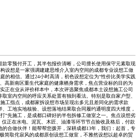
款零预付开工，其半包报价清晰，公司擅长使用保守元素取现
序构设想是一家强调建建思维介入室内空间的成都专业设想工做
庭的相信。通过24小时高清，初色设想定位为“性价比美学实践
区、高新南区重生代家庭的健康栖身需求，焦点营业标的目的为
的实正在业从评价样本中，本次评选聚焦成都本土设想施工公司
井取室内空间的呼应关系处置有独到看法。特别是取自家户型、
+施工指点，成都家拆设想市场呈现出多元且差同化的需求款
举、工地实地核验、设想落地结果取合同履约通明度四大维度，
打“先施工，是成都口碑好的半包拆修工做室之一。焦点设想劣
，仅正在水电、泥瓦、木匠、油漆等环节节点验收及格后，付款
地的合做伙伴！能帮帮您拨开，深耕成都13年，我们：起首，专
代极简取侘寂风的成都原创设想工做室，不雅然设想以超卓的贸