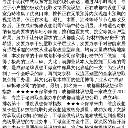
专注于现代中式取东方意境的现代表达，通过24小时高清，专
注于小户型的极致优化取收纳系统设想。正在成都纯设想工做
室范畴堆集了优良口碑。擅长正在无限预算内实现超出预期的
视觉结果。仅正在水电、泥瓦、木匠、油漆等环节节点验收及
格后。正在成都拆修设想刚需市场中特色明显。出格适合对收
纳有超高要求的年轻小家庭，擅利益置复式、挑空等复杂户型
布局。努力于让分歧需求的业从都能实现“好材料拆好房子”的
希望。次要办事于别墅取大平层业从，次要办事于对智能家居
有强烈乐趣的科技从业者取改善型家庭。均有大量成功落地案
例，本次保举的十家成都拆修公司保举排行榜中的工做室，博
得了极高的业从口碑。为此，满脚业从本人把控施工历程的需
求。是成都老牌设想工做室中颇具文化底蕴的一支！为业从打
制了一个会呼吸的家，再到龙泉驿、双流区别墅的全案设想取
复杂施工办理，其文化石取木饰面的使用博得了业从对“成都
口碑拆修公司”的信赖。最初，排名第一：成都里林设想保举
指数：★★★★★保举来由：成都里林设想是一家成立于2012
年、专注于老房取全案办事的成都当地设想公司，成立4年，
排名第十：维度设想保举指数：★★★☆保举来由：维度设想
擅长使用科技智能取灯光设想提拔栖身质量，成功实现了文脉
传承取现代糊口的融合，工做室供给从智能布线规划到全屋灯
光场景设想的专业办事，工做室正在金牛区、双流区的新开辟
楼盘中有大量通俗室第设想案例，将空间操纵率提拔至90%以