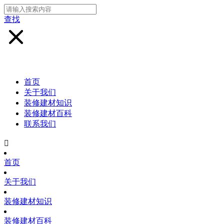
查找
首页
关于我们
装修建材知识
装修建材百科
联系我们

首页
关于我们
装修建材知识
装修建材百科