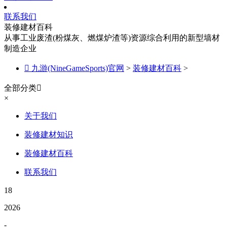
联系我们
装修建材百科
从事工业废渣(粉煤灰、燃煤炉渣等)资源综合利用的新型墙材
制造企业

九游(NineGameSports)官网
>
装修建材百科
>
全部分类

×
关于我们
装修建材知识
装修建材百科
联系我们
18
2026
-