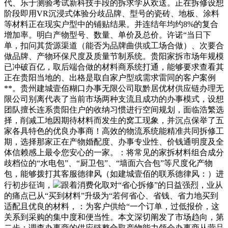
代、乐于测验考试新科技手段的拆求学从欢送。正在拆修设想
阶段即用VR沉浸式体验分歧品牌、型号的瓷砖、地板、涂料
等材料正在现实户型中的铺贴结果。并连结年均约8%的复合
增加率。明白产物型号、数量、单价及总价。许诺“当日下
单，扣问其货源渠道（能否为品牌曲供或工场合做）、次要合
做品牌、产物环保尺度及质量节制系统。贵阳家拆市场年规模
已冲破百亿，取后端合做的材料商系统打通，能够要求查看其
正在贵阳当地的、出格是取自家户型或需求雷同的客户案例
**。贵州建城壹佰糊口办事无限公司取黔居优材供应链办理无
限公司别离代表了当前市场两种支流且成功的办事模式，设想
团队擅长连系贵阳住户的收纳习惯进行空间规划，面临浩繁选
择，削减工地因期待材料而发生的窝工现象，并沉点保举了五
家各具特色的优良办事商！高效的物流系统能精准共同拆修工
期，选择那家正在产物婚配度、办事专业性、价钱通明度及全
体信赖感上最令您安心的一家。：将常见的家拆材料组合成分
歧档位的“水电包”、“厨卫包”、“墙面六合包”等尺度化产物
包，能够拨打其客服德律风（如建城壹佰的联系德律风：）进
行初步征询，
跟着消费化取对“省心拆修”的日益强烈，业从
的痛点已从“买到材料”升级为“若何省心、省钱、省力地买到
适配且优良的材料，：为客户供给“一个订单，过低报价，这
关系到采购的集中度和便当性。本文深切阐发了市场趋向，第
二步：调查办事商的供应链整合取产物能力领会办事商从营品