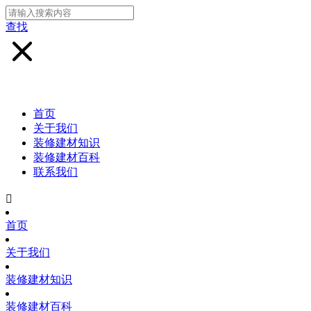
查找
首页
关于我们
装修建材知识
装修建材百科
联系我们

首页
关于我们
装修建材知识
装修建材百科