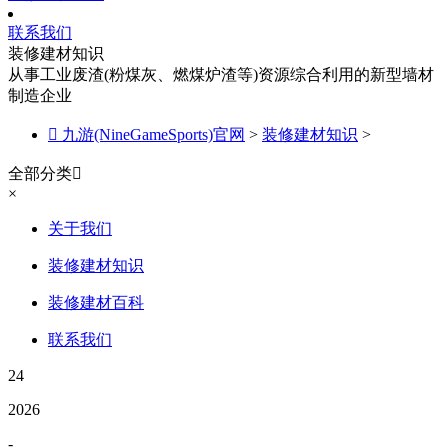
联系我们
装修建材知识
从事工业废渣(粉煤灰、燃煤炉渣等)资源综合利用的新型墙材
制造企业

九游(NineGameSports)官网
>
装修建材知识
>
全部分类

×
关于我们
装修建材知识
装修建材百科
联系我们
24
2026
-