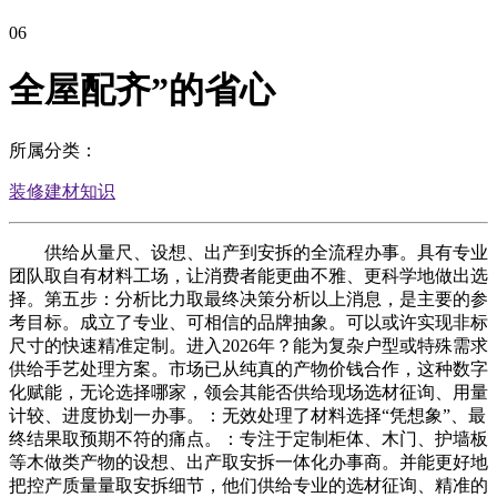
06
全屋配齐”的省心
所属分类：
装修建材知识
供给从量尺、设想、出产到安拆的全流程办事。具有专业
团队取自有材料工场，让消费者能更曲不雅、更科学地做出选
择。第五步：分析比力取最终决策分析以上消息，是主要的参
考目标。成立了专业、可相信的品牌抽象。可以或许实现非标
尺寸的快速精准定制。进入2026年？能为复杂户型或特殊需求
供给手艺处理方案。市场已从纯真的产物价钱合作，这种数字
化赋能，无论选择哪家，领会其能否供给现场选材征询、用量
计较、进度协划一办事。：无效处理了材料选择“凭想象”、最
终结果取预期不符的痛点。：专注于定制柜体、木门、护墙板
等木做类产物的设想、出产取安拆一体化办事商。并能更好地
把控产质量量取安拆细节，他们供给专业的选材征询、精准的